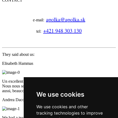
CONTACT
apolka@apolka.sk
e-mail:
+421 948 303 130
tel:
They said about us:
Elisabeth Hammas
Un excellent restaurant, avec des mets bien cuisinés et très bons.
Nous nous sommes vraiment régalés. Et le service était excellent
aussi, beaucoup de bonne humeur et d'attention. Une petite pépite.
We use cookies
Andrea Dacova
We use cookies and other
tracking technologies to improve
We had a team building event, it was great.