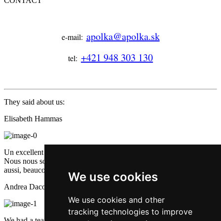
CONTACT
apolka@apolka.sk
e-mail:
+421 948 303 130
tel:
They said about us:
Elisabeth Hammas
Un excellent restaurant, avec des mets bien cuisinés et très bons.
Nous nous sommes vraiment régalés. Et le service était excellent
aussi, beaucoup de bonne humeur et d'attention. Une petite pépite.
We use cookies
Andrea Dacova
We use cookies and other
tracking technologies to improve
We had a team building event, it was great.